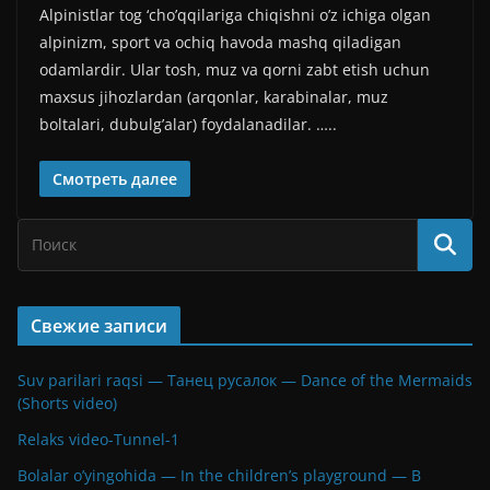
Alpinistlar tog ‘cho’qqilariga chiqishni o’z ichiga olgan
alpinizm, sport va ochiq havoda mashq qiladigan
odamlardir. Ular tosh, muz va qorni zabt etish uchun
maxsus jihozlardan (arqonlar, karabinalar, muz
boltalari, dubulg’alar) foydalanadilar. …..
Смотреть далее
Свежие записи
Suv parilari raqsi — Танец русалок — Dance of the Mermaids
(Shorts video)
Relaks video-Tunnel-1
Bolalar o’yingohida — In the children’s playground — В