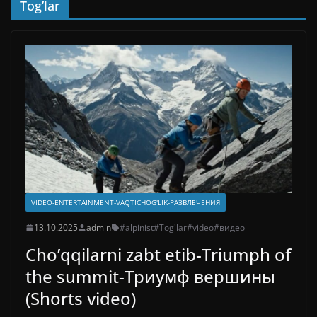
Tog’lar
VIDEO-ENTERTAINMENT-VAQTICHOG'LIK-РАЗВЛЕЧЕНИЯ
13.10.2025
admin
#alpinist
#Tog'lar
#video
#видео
Cho’qqilarni zabt etib-Triumph of
the summit-Триумф вершины
(Shorts video)