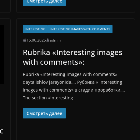
Смотреть далее
INTERESTING
INTERESTING IMAGES WITH COMMENTS
15.06.2025
admin
Rubrika «Interesting images
with comments»:
Rubrika «Interesting images with comments»
qayta ishlov jarayonida…. Рубрика » Interesting
images with comments» в стадии проработки….
The section «Interesting
Смотреть далее
с