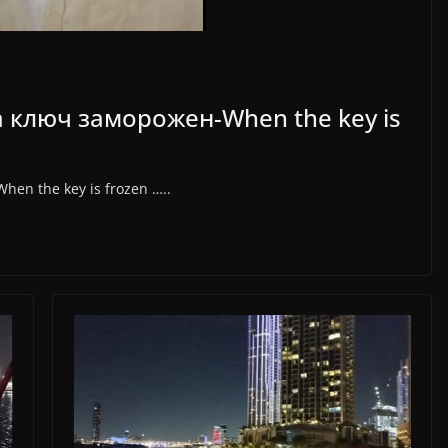
а ключ заморожен-When the key is
en the key is frozen …..