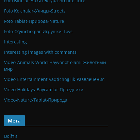
Foto Binolar-Архитектура-Architecture
Foto Ko'chalar-Улицы-Streets
Foto Tabiat-Природа-Nature
Foto-O'yinchoqlar-Игрушки-Toys
Interesting
Interesting images with comments
Video-Animals World-Hayvonot olami-Животный
мир
Video-Entertainment-vaqtichog'lik-Развлечения
Video-Holidays-Bayramlar-Праздники
Video-Nature-Tabiat-Природа
Мета
Войти