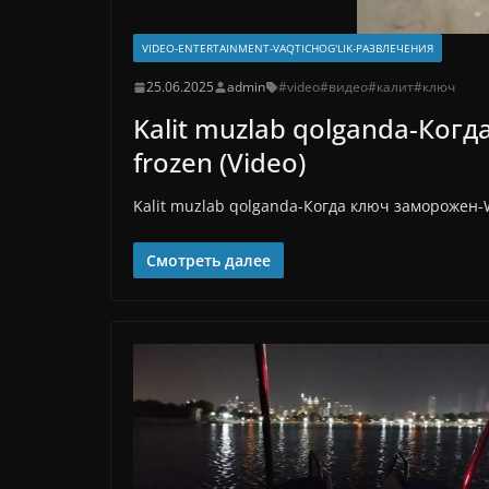
VIDEO-ENTERTAINMENT-VAQTICHOG'LIK-РАЗВЛЕЧЕНИЯ
25.06.2025
admin
#video
#видео
#калит
#ключ
Kalit muzlab qolganda-Когд
frozen (Video)
Kalit muzlab qolganda-Когда ключ заморожен-Wh
Смотреть далее