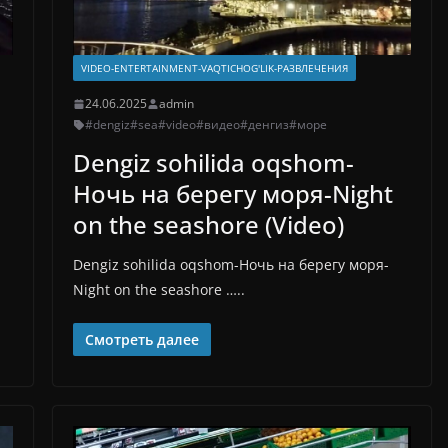
VIDEO-ENTERTAINMENT-VAQTICHOG'LIK-РАЗВЛЕЧЕНИЯ
24.06.2025
admin
#dengiz
#sea
#video
#видео
#денгиз
#море
Dengiz sohilida oqshom-
Ночь на берегу моря-Night
on the seashore (Video)
Dengiz sohilida oqshom-Ночь на берегу моря-
Night on the seashore …..
Смотреть далее