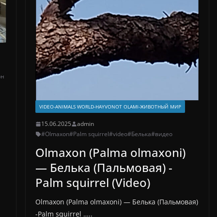
он
VIDEO-ANIMALS WORLD-HAYVONOT OLAMI-ЖИВОТНЫЙ МИР
15.06.2025
admin
#Olmaxon
#Palm squirrel
#video
#Белька
#видео
Olmaxon (Palma olmaxoni)
— Белька (Пальмовая) -
Palm squirrel (Video)
Olmaxon (Palma olmaxoni) — Белька (Пальмовая)
-Palm squirrel …..