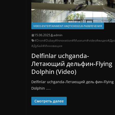
VIDEO-ENTERTAINMENT-VAQTICHOG'LIK-РАЗВЛЕЧЕНИЯ
15.06.2025
admin
#Dron
#Dubay
#Innovation
#Museum
#video
#видео
#Др
#Дубай
#Инновация
Delfinlar uchganda-
Летающий дельфин-Flying
Dolphin (Video)
Delfinlar uchganda-Летающий дель фин-Flying
Dolphin …..
Смотреть далее