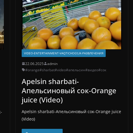
VIDEO-ENTERTAINMENT-VAQTICHOG'LIK-РАЗВЛЕЧЕНИЯ
22.06.2025
admin
#orange
#sharbat
#video
#апельсин
#видео
#сок
Apelsin sharbati-
Апельсиновый сок-Orange
juice (Video)
Apelsin sharbati-Апельсиновый сок-Orange juice
-
(Video)