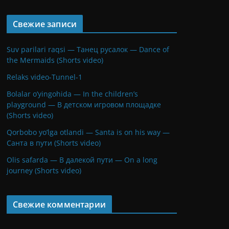
Свежие записи
Suv parilari raqsi — Танец русалок — Dance of
the Mermaids (Shorts video)
Relaks video-Tunnel-1
Bolalar o’yingohida — In the children’s
playground — В детском игровом площадке
(Shorts video)
Qorbobo yo’lga otlandi — Santa is on his way —
Санта в пути (Shorts video)
Olis safarda — В далекой пути — On a long
journey (Shorts video)
Свежие комментарии