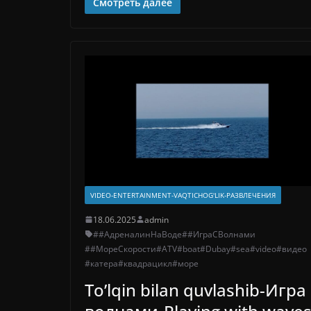
Смотреть далее
VIDEO-ENTERTAINMENT-VAQTICHOG'LIK-РАЗВЛЕЧЕНИЯ
18.06.2025
admin
##АдреналинНаВоде
##ИграСВолнами
##МореСкорости
#ATV
#boat
#Dubay
#sea
#video
#видео
#катера
#квадрацикл
#море
To’lqin bilan quvlashib-Игра 