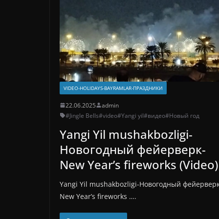
VIDEO-HOLIDAYS-BAYRAMLAR-ПРАЗДНИКИ
22.06.2025
admin
#Jingle Bells
#video
#Yangi yil
#видео
#Новый год
Yangi Yil mushakbozligi-
Новогодный фейерверк-
New Year’s fireworks (Video)
Yangi Yil mushakbozligi-Новогодный фейерверк
New Year’s fireworks ….