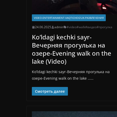
VIDEO-ENTERTAINMENT-VAQTICHOG'LIK-РАЗВЛЕЧЕНИЯ
24.06.2025
admin
#video
#walk
#видео
#прогулка
Ko’ldagi kechki sayr-
Вечерняя прогулька на
озере-Evening walk on the
lake (Video)
Ko’ldagi kechki sayr-Вечерняя прогулька на
озере-Evening walk on the lake ……
Смотреть далее