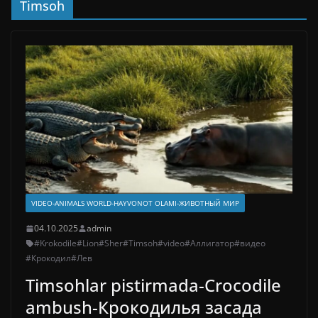
Timsoh
VIDEO-ANIMALS WORLD-HAYVONOT OLAMI-ЖИВОТНЫЙ МИР
04.10.2025
admin
#Krokodile
#Lion
#Sher
#Timsoh
#video
#Аллигатор
#видео
#Крокодил
#Лев
Timsohlar pistirmada-Crocodile
ambush-Крокодилья засада