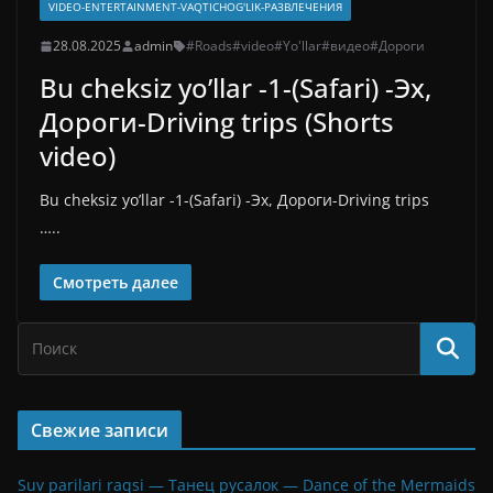
VIDEO-ENTERTAINMENT-VAQTICHOG'LIK-РАЗВЛЕЧЕНИЯ
28.08.2025
admin
#Roads
#video
#Yo'llar
#видео
#Дороги
Bu cheksiz yo’llar -1-(Safari) -Эх,
Дороги-Driving trips (Shorts
video)
Bu cheksiz yo’llar -1-(Safari) -Эх, Дороги-Driving trips
…..
Смотреть далее
Свежие записи
Suv parilari raqsi — Танец русалок — Dance of the Mermaids