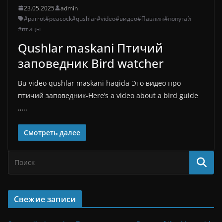
23.05.2025
admin
#parrot
#peacock
#qushlar
#video
#видео
#Павлин
#попугай
#птицы
Qushlar maskani Птичий
заповедник Bird watcher
Bu video qushlar maskani haqida-Это видео про
птичий заповедник-Here’s a video about a bird guide
…..
Смотреть далее
Свежие записи