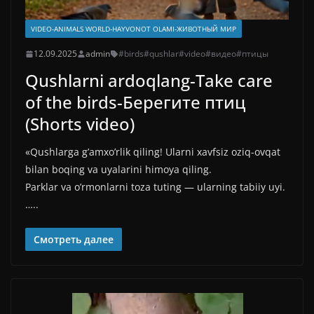
VIDEO-ANIMALS WORLD-HAYVONOT OLAMI-ЖИВОТНЫЙ МИР
12.09.2025
admin
#birds
#qushlar
#video
#видео
#птицы
Qushlarni ardoqlang-Take care
of the birds-Берегите птиц
(Shorts video)
«Qushlarga g’amxo’rlik qiling! Ularni xavfsiz oziq-ovqat
bilan boqing va uyalarini himoya qiling.
Parklar va o’rmonlarni toza tuting — ularning tabiiy uyi.
…..
Смотреть далее