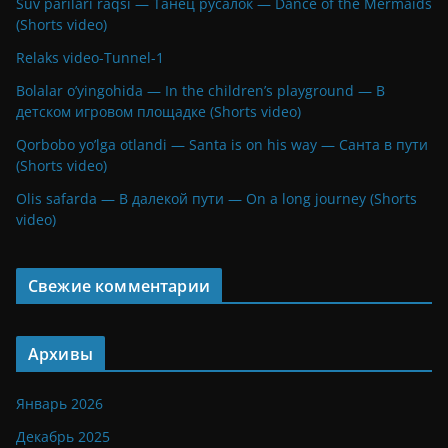
Suv parilari raqsi — Танец русалок — Dance of the Mermaids
(Shorts video)
Relaks video-Tunnel-1
Bolalar o’yingohida — In the children’s playground — В
детском игровом площадке (Shorts video)
Qorbobo yo’lga otlandi — Santa is on his way — Санта в пути
(Shorts video)
Olis safarda — В далекой пути — On a long journey (Shorts
video)
Свежие комментарии
Архивы
Январь 2026
Декабрь 2025