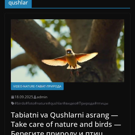
qushlar
VIDEO-NATURE-TABIAT-ПРИРОДА
18.09.2025
admin
#birds
#foto
#nature
#qushlar
#видео
#Природа
#птицы
Tabiatni va Qushlarni asrang —
Take care of nature and birds —
Берегите природу и птиц