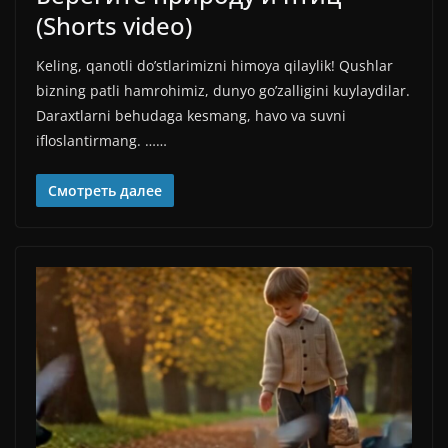
(Shorts video)
Keling, qanotli do’stlarimizni himoya qilaylik! Qushlar
bizning patli hamrohimiz, dunyo go’zalligini kuylaydilar.
Daraxtlarni behudaga kesmang, havo va suvni
ifloslantirmang. ……
Смотреть далее