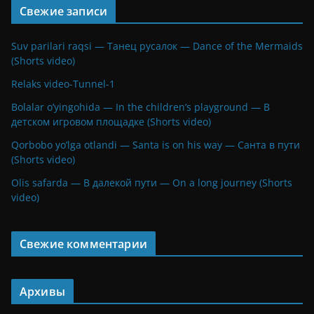
Свежие записи
Suv parilari raqsi — Танец русалок — Dance of the Mermaids
(Shorts video)
Relaks video-Tunnel-1
Bolalar o’yingohida — In the children’s playground — В
детском игровом площадке (Shorts video)
Qorbobo yo’lga otlandi — Santa is on his way — Санта в пути
(Shorts video)
Olis safarda — В далекой пути — On a long journey (Shorts
video)
Свежие комментарии
Архивы