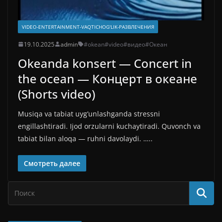
VIDEO-ENTERTAINMENT-VAQTICHOG'LIK-РАЗВЛЕЧЕНИЯ
19.10.2025
admin
#okean
#video
#видео
#Океан
Okeanda konsert — Concert in
the ocean — Концерт в океане
(Shorts video)
Musiqa va tabiat uyg’unlashganda stressni
engillashtiradi. Ijod orzularni kuchaytiradi. Quvonch va
tabiat bilan aloqa — ruhni davolaydi. …..
Смотреть далее