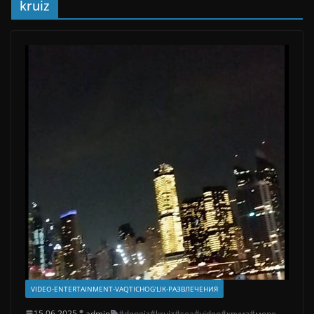
kruiz
VIDEO-ENTERTAINMENT-VAQTICHOG'LIK-РАЗВЛЕЧЕНИЯ
15.06.2025
admin
#dengiz
#kruiz
#sea
#video
#круиз
#море