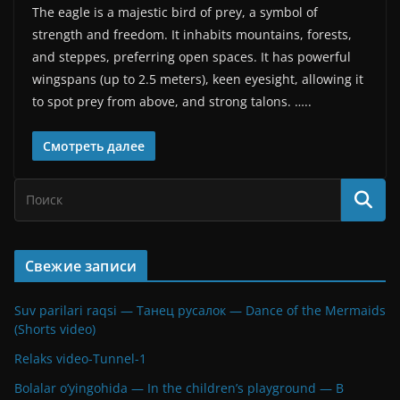
The eagle is a majestic bird of prey, a symbol of
strength and freedom. It inhabits mountains, forests,
and steppes, preferring open spaces. It has powerful
wingspans (up to 2.5 meters), keen eyesight, allowing it
to spot prey from above, and strong talons. …..
Смотреть далее
Свежие записи
Suv parilari raqsi — Танец русалок — Dance of the Mermaids
(Shorts video)
Relaks video-Tunnel-1
Bolalar o’yingohida — In the children’s playground — В