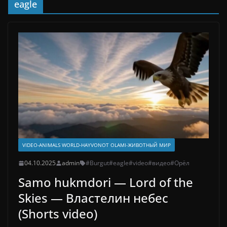
eagle
VIDEO-ANIMALS WORLD-HAYVONOT OLAMI-ЖИВОТНЫЙ МИР
04.10.2025
admin
#Burgut
#eagle
#video
#видео
#Орёл
Samo hukmdori — Lord of the
Skies — Властелин небес
(Shorts video)