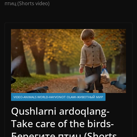
птиц (Shorts video)
VIDEO-ANIMALS WORLD-HAYVONOT OLAMI-ЖИВОТНЫЙ МИР
Qushlarni ardoqlang-
Take care of the birds-
Берегите птиц (Shorts