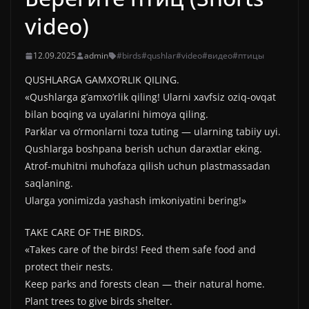
video)
12.09.2025
admin
#birds
#qushlar
#video
#видео
#птицы
QUSHLARGA GAMXO’RLIK QILING.
«Qushlarga g’amxo’rlik qiling! Ularni xavfsiz oziq-ovqat
bilan boqing va uyalarini himoya qiling.
Parklar va o’rmonlarni toza tuting — ularning tabiiy uyi.
Qushlarga boshpana berish uchun daraxtlar eking.
Atrof-muhitni muhofaza qilish uchun plastmassadan
saqlaning.
Ularga yonimizda yashash imkoniyatini bering!»
TAKE CARE OF THE BIRDS.
«Takes care of the birds! Feed them safe food and
protect their nests.
Keep parks and forests clean — their natural home.
Plant trees to give birds shelter.