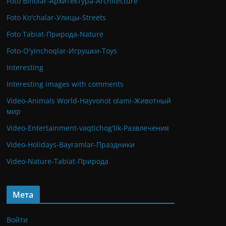
Foto Binolar-Архитектура-Architecture
Foto Ko'chalar-Улицы-Streets
Foto Tabiat-Природа-Nature
Foto-O'yinchoqlar-Игрушки-Toys
Interesting
Interesting images with comments
Video-Animals World-Hayvonot olami-Животный
мир
Video-Entertainment-vaqtichog'lik-Развлечения
Video-Holidays-Bayramlar-Праздники
Video-Nature-Tabiat-Природа
Мета
Войти