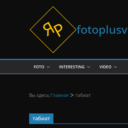
Перейти
к
содержимому
fotoplus
FOTO
INTERESTING
VIDEO
Вы здесь:
Главная
табиат
табиат