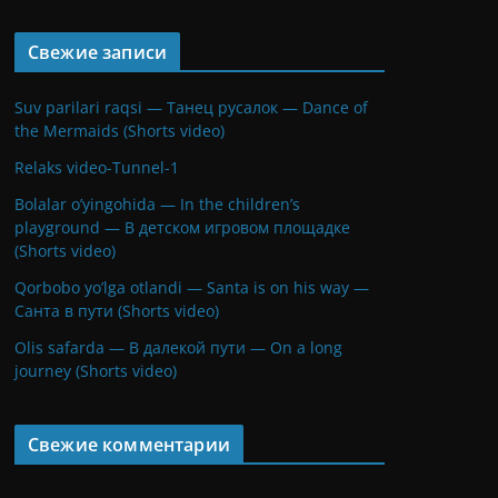
Свежие записи
Suv parilari raqsi — Танец русалок — Dance of
the Mermaids (Shorts video)
Relaks video-Tunnel-1
Bolalar o’yingohida — In the children’s
playground — В детском игровом площадке
(Shorts video)
Qorbobo yo’lga otlandi — Santa is on his way —
Санта в пути (Shorts video)
Olis safarda — В далекой пути — On a long
journey (Shorts video)
Свежие комментарии