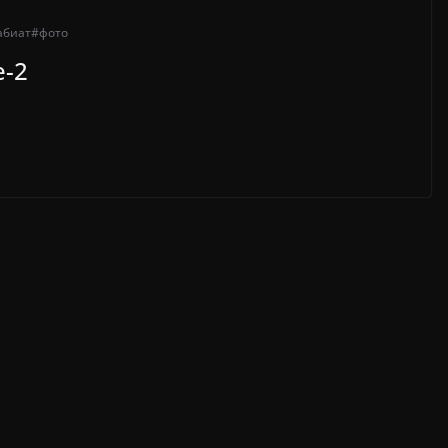
абиат
#фото
e-2