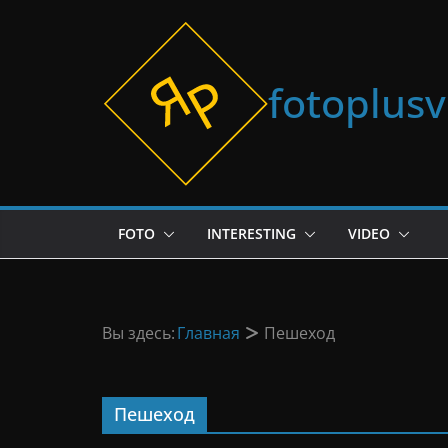
Перейти
к
содержимому
fotoplus
FOTO
INTERESTING
VIDEO
Вы здесь:
Главная
Пешеход
Пешеход