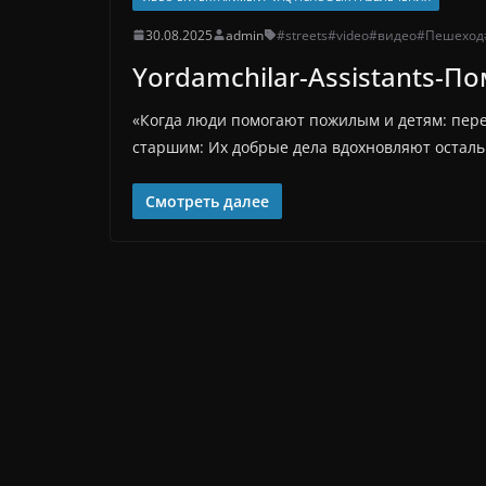
30.08.2025
admin
#streets
#video
#видео
#Пешеход
Yordamchilar-Assistants-По
«Когда люди помогают пожилым и детям: перев
старшим: Их добрые дела вдохновляют осталь
Смотреть далее