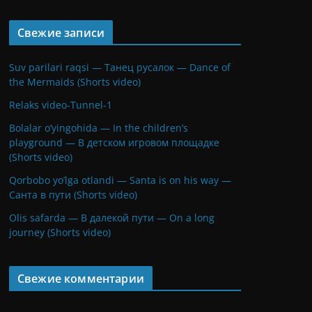
Свежие записи
Suv parilari raqsi — Танец русалок — Dance of
the Mermaids (Shorts video)
Relaks video-Tunnel-1
Bolalar o’yingohida — In the children’s
playground — В детском игровом площадке
(Shorts video)
Qorbobo yo’lga otlandi — Santa is on his way —
Санта в пути (Shorts video)
Olis safarda — В далекой пути — On a long
journey (Shorts video)
Свежие комментарии