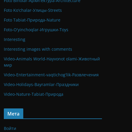
Foto Binolar-Архитектура-Architecture
Foto Ko'chalar-Улицы-Streets
Foto Tabiat-Природа-Nature
Foto-O'yinchoqlar-Игрушки-Toys
Interesting
Interesting images with comments
Video-Animals World-Hayvonot olami-Животный
мир
Video-Entertainment-vaqtichog'lik-Развлечения
Video-Holidays-Bayramlar-Праздники
Video-Nature-Tabiat-Природа
Мета
Войти