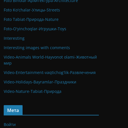
Foto Binolar-Архитектура-Architecture
Foto Ko'chalar-Улицы-Streets
Foto Tabiat-Природа-Nature
Foto-O'yinchoqlar-Игрушки-Toys
Interesting
Interesting images with comments
Video-Animals World-Hayvonot olami-Животный
мир
Video-Entertainment-vaqtichog'lik-Развлечения
Video-Holidays-Bayramlar-Праздники
Video-Nature-Tabiat-Природа
Мета
Войти