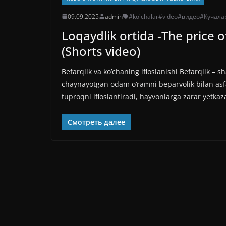
09.09.2025
admin
#ko'chalar
#video
#видео
#Кучала
Loqaydlik ortida -The price
(Shorts video)
Befarqlik va ko’chaning ifloslanishi Befarqlik – s
chaynayotgan odam o‘ramni beparvolik bilan asfal
tuproqni ifloslantiradi, hayvonlarga zarar yetkaz
Смотреть далее