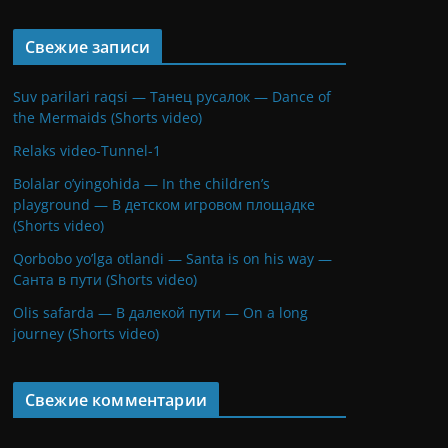
Свежие записи
Suv parilari raqsi — Танец русалок — Dance of
the Mermaids (Shorts video)
Relaks video-Tunnel-1
Bolalar o’yingohida — In the children’s
playground — В детском игровом площадке
(Shorts video)
Qorbobo yo’lga otlandi — Santa is on his way —
Санта в пути (Shorts video)
Olis safarda — В далекой пути — On a long
journey (Shorts video)
Свежие комментарии