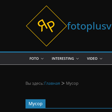
Перейти
к
содержимому
fotoplus
FOTO
INTERESTING
VIDEO
Вы здесь:
Главная
Мусор
Мусор