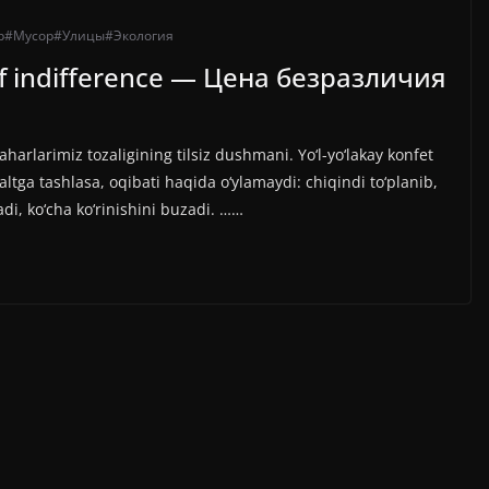
р
#Мусор
#Улицы
#Экология
 of indifference — Цена безразличия
haharlarimiz tozaligining tilsiz dushmani. Yo‘l-yo‘lakay konfet
tga tashlasa, oqibati haqida o‘ylamaydi: chiqindi to‘planib,
adi, ko‘cha ko‘rinishini buzadi. ……