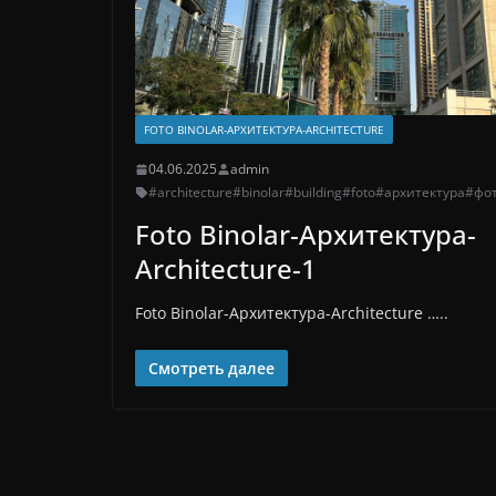
FOTO BINOLAR-АРХИТЕКТУРА-ARCHITECTURE
04.06.2025
admin
#architecture
#binolar
#building
#foto
#архитектура
#фо
Foto Binolar-Архитектура-
Architecture-1
Foto Binolar-Архитектура-Architecture …..
Смотреть далее