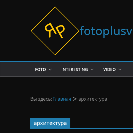
Перейти
к
содержимому
fotoplus
FOTO
INTERESTING
VIDEO
Вы здесь:
Главная
архитектура
архитектура