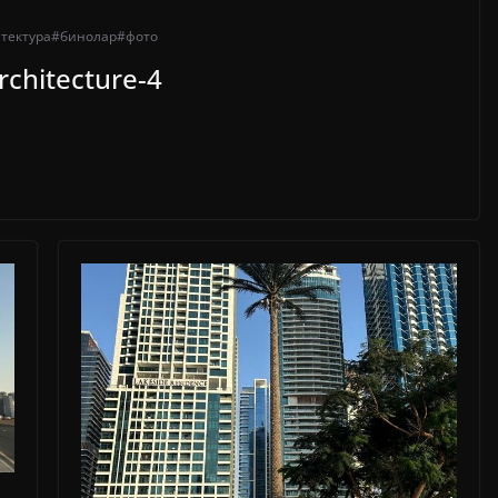
тектура
#бинолар
#фото
rchitecture-4