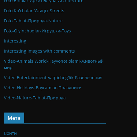
Foto Binolar-Архитектура-Architecture
Foto Ko'chalar-Улицы-Streets
Foto Tabiat-Природа-Nature
Foto-O'yinchoqlar-Игрушки-Toys
Interesting
Interesting images with comments
Video-Animals World-Hayvonot olami-Животный
мир
Video-Entertainment-vaqtichog'lik-Развлечения
Video-Holidays-Bayramlar-Праздники
Video-Nature-Tabiat-Природа
Мета
Войти