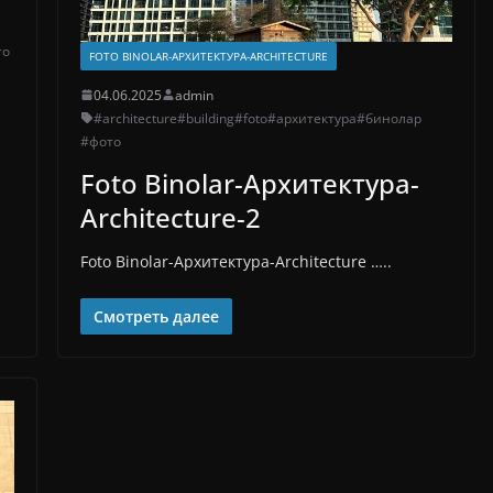
то
FOTO BINOLAR-АРХИТЕКТУРА-ARCHITECTURE
04.06.2025
admin
#architecture
#building
#foto
#архитектура
#бинолар
#фото
Foto Binolar-Архитектура-
Architecture-2
Foto Binolar-Архитектура-Architecture …..
Смотреть далее