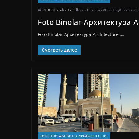
04.06.2025
admin
#architecture
#building
#foto
#архи
Foto Binolar-Архитектура-A
Foto Binolar-Архитектура-Architecture ….
Смотреть далее
FOTO BINOLAR-АРХИТЕКТУРА-ARCHITECTURE