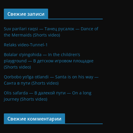
Свежие записи
Suv parilari raqsi — Танец русалок — Dance of
the Mermaids (Shorts video)
Relaks video-Tunnel-1
Bolalar o’yingohida — In the children’s
playground — В детском игровом площадке
(Shorts video)
Qorbobo yo’lga otlandi — Santa is on his way —
Санта в пути (Shorts video)
Olis safarda — В далекой пути — On a long
journey (Shorts video)
Свежие комментарии