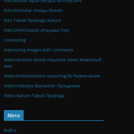
Foto Binolar-Архитектура-Architecture
Foto Ko'chalar-Улицы-Streets
Foto Tabiat-Природа-Nature
Foto-O'yinchoqlar-Игрушки-Toys
Interesting
Interesting images with comments
Video-Animals World-Hayvonot olami-Животный
мир
Video-Entertainment-vaqtichog'lik-Развлечения
Video-Holidays-Bayramlar-Праздники
Video-Nature-Tabiat-Природа
Мета
Войти