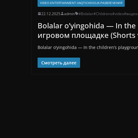
VIDEO-ENTERTAINMENT-VAQTICHOG'LIK-РАЗВЛЕЧЕНИЯ
22.12.2025
admin
#Bolalar
#Childrens
#video
#видео
Bolalar o’yingohida — In th
игровом площадке (Shorts 
Bolalar o’yingohida — In the children’s playgr
Смотреть далее