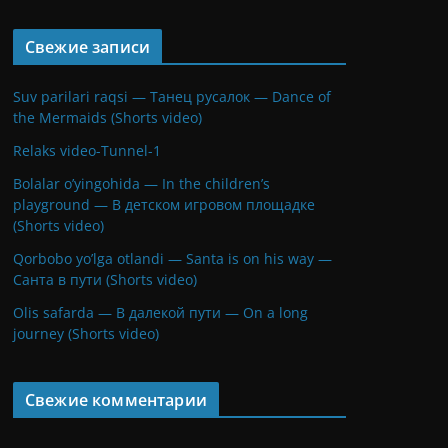
Свежие записи
Suv parilari raqsi — Танец русалок — Dance of
the Mermaids (Shorts video)
Relaks video-Tunnel-1
Bolalar o’yingohida — In the children’s
playground — В детском игровом площадке
(Shorts video)
Qorbobo yo’lga otlandi — Santa is on his way —
Санта в пути (Shorts video)
Olis safarda — В далекой пути — On a long
journey (Shorts video)
Свежие комментарии