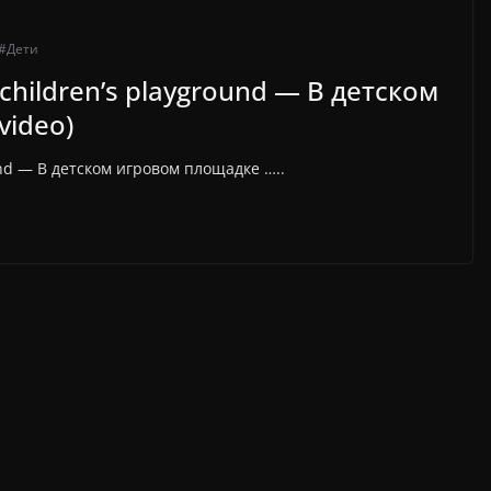
#Дети
e children’s playground — В детском
video)
ound — В детском игровом площадке …..