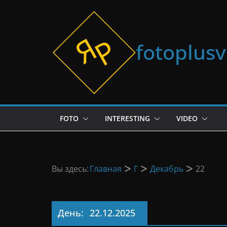
Перейти
к
содержимому
fotoplus
FOTO
INTERESTING
VIDEO
Вы здесь:
Главная
Г
Декабрь
22
День:
22.12.2025