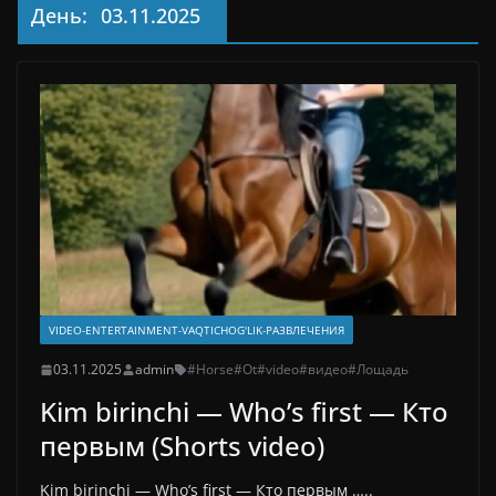
День:
03.11.2025
VIDEO-ENTERTAINMENT-VAQTICHOG'LIK-РАЗВЛЕЧЕНИЯ
03.11.2025
admin
#Horse
#Ot
#video
#видео
#Лощадь
Kim birinchi — Who’s first — Кто
первым (Shorts video)
Kim birinchi — Who’s first — Кто первым …..