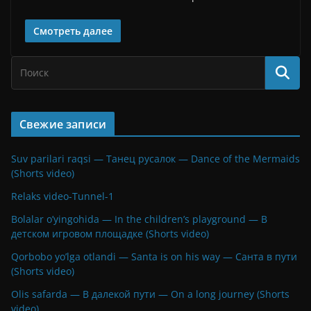
Смотреть далее
Свежие записи
Suv parilari raqsi — Танец русалок — Dance of the Mermaids
(Shorts video)
Relaks video-Tunnel-1
Bolalar o’yingohida — In the children’s playground — В
детском игровом площадке (Shorts video)
Qorbobo yo’lga otlandi — Santa is on his way — Санта в пути
(Shorts video)
Olis safarda — В далекой пути — On a long journey (Shorts
video)