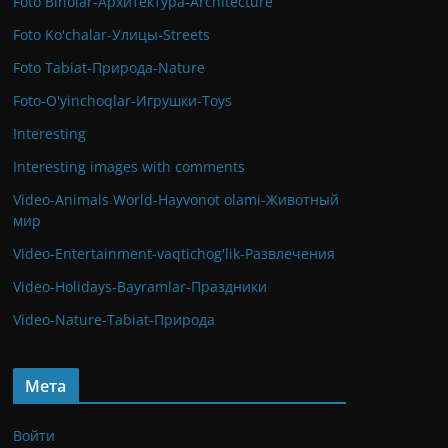
Foto Binolar-Архитектура-Architecture
Foto Ko'chalar-Улицы-Streets
Foto Tabiat-Природа-Nature
Foto-O'yinchoqlar-Игрушки-Toys
Interesting
Interesting images with comments
Video-Animals World-Hayvonot olami-Животный
мир
Video-Entertainment-vaqtichog'lik-Развлечения
Video-Holidays-Bayramlar-Праздники
Video-Nature-Tabiat-Природа
Мета
Войти