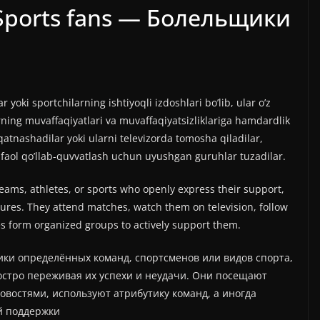
 Sports fans — Болельщики
 yoki sportchilarning ishtiyoqli izdoshlari bo’lib, ular o’z
arning muvaffaqiyatlari va muvaffaqiyatsizliklariga hamdardlik
 qatnashadilar yoki ularni televizorda tomosha qiladilar,
ni faol qo’llab-quvvatlash uchun uyushgan guruhlar tuzadilar.
teams, athletes, or sports who openly express their support,
lures. They attend matches, watch them on television, follow
 form organized groups to actively support them.
ки определённых команд, спортсменов или видов спорта,
остро переживая их успехи и неудачи. Они посещают
новостями, используют атрибутику команд, а иногда
й поддержки