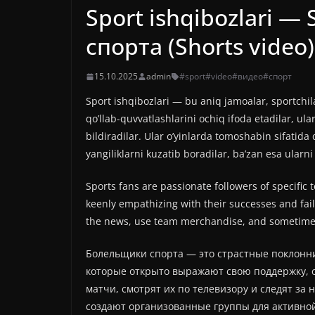
Sport ishqibozlari —
спорта (Shorts video)
15.10.2025
admin
#sport
#video
#видео
#спорт
Sport ishqibozlari — bu aniq jamoalar, sportchilar
qo’llab-quvvatlashlarini ochiq ifoda etadilar, ul
bildiradilar. Ular o’yinlarda tomoshabin sifatida
yangiliklarni kuzatib boradilar, ba’zan esa ular
Sports fans are passionate followers of specific 
keenly empathizing with their successes and fai
the news, use team merchandise, and sometimes
Болельщики спорта — это страстные поклонни
которые открыто выражают свою поддержку, 
матчи, смотрят их по телевизору и следят за 
создают организованные группы для активно