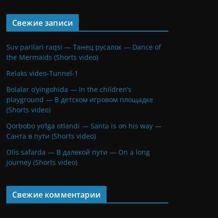
Свежие записи
Suv parilari raqsi — Танец русалок — Dance of
the Mermaids (Shorts video)
Relaks video-Tunnel-1
Bolalar o’yingohida — In the children’s
playground — В детском игровом площадке
(Shorts video)
Qorbobo yo’lga otlandi — Santa is on his way —
Санта в пути (Shorts video)
Olis safarda — В далекой пути — On a long
journey (Shorts video)
Свежие комментарии