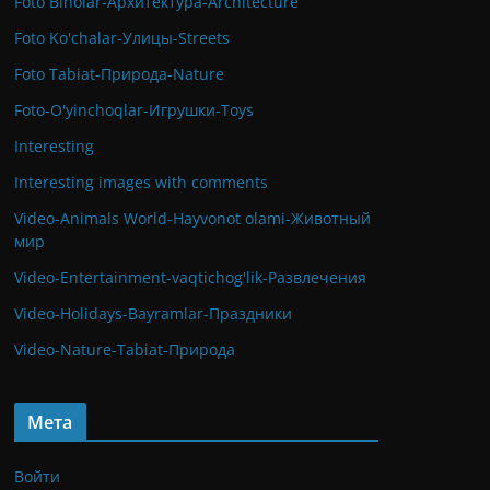
Foto Binolar-Архитектура-Architecture
Foto Ko'chalar-Улицы-Streets
Foto Tabiat-Природа-Nature
Foto-O'yinchoqlar-Игрушки-Toys
Interesting
Interesting images with comments
Video-Animals World-Hayvonot olami-Животный
мир
Video-Entertainment-vaqtichog'lik-Развлечения
Video-Holidays-Bayramlar-Праздники
Video-Nature-Tabiat-Природа
Мета
Войти