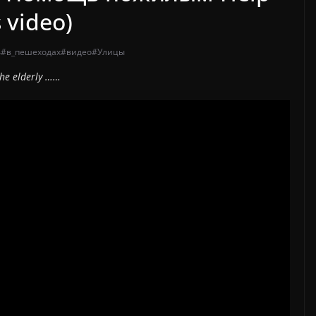
s video)
ь
#в_пешеходах
#видео
#Улицы
he elderly ……