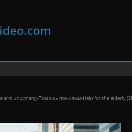
video.com
alarni unutmang-Помощь пожилым-Help for the elderly (Sh