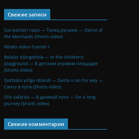
Свежие записи
Suv parilari raqsi — Танец русалок — Dance of
the Mermaids (Shorts video)
Relaks video-Tunnel-1
Bolalar o’yingohida — In the children’s
playground — В детском игровом площадке
(Shorts video)
Qorbobo yo’lga otlandi — Santa is on his way —
Санта в пути (Shorts video)
Olis safarda — В далекой пути — On a long
journey (Shorts video)
Свежие комментарии