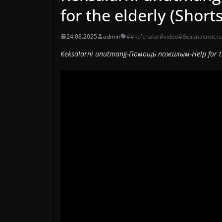
for the elderly (Short
24.08.2025
admin
##ko'chalar
#video
#безопасност
Keksalarni unutmang-Помощь пожилым-Help for t