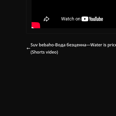
Suv bebaho-Вода безценна—Water is pric
(Shorts video)