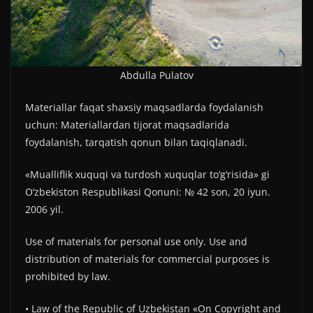
Аbdulla Pulatov
Materiallar faqat shaxsiy maqsadlarda foydalanish
uchun: Materiallardan tijorat maqsadlarida
foydalanish, tarqatish qonun bilan taqiqlanadi.
«Mualliflik xuquqi va turdosh xuquqlar to‘g‘risida» gi
O‘zbekiston Respublikasi Qonuni: № 42 son, 20 iyun.
2006 yil.
Use of materials for personal use only. Use and
distribution of materials for commercial purposes is
prohibited by law.
• Law of the Republic of Uzbekistan «On Copyright and