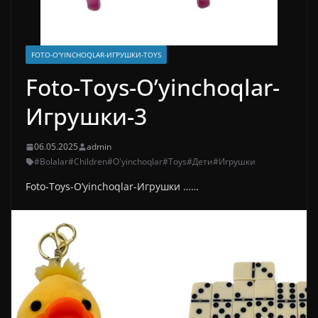
FOTO-O'YINCHOQLAR-ИГРУШКИ-TOYS
Foto-Toys-O’yinchoqlar-
Игрушки-3
06.05.2025
admin
#Bolalar
#Children
#O'yinchoqlar
#Toys
#Дети
#Игрушки
Foto-Toys-O’yinchoqlar-Игрушки ……