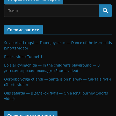
Свежие записи
Suv parilari raqsi — Танец русалок — Dance of the Mermaids
(Shorts video)
Relaks video-Tunnel-1
Bolalar o’yingohida — In the children’s playground — В
детском игровом площадке (Shorts video)
Qorbobo yo’lga otlandi — Santa is on his way — Санта в пути
(Shorts video)
Olis safarda — В далекой пути — On a long journey (Shorts
video)
Свежие комментарии