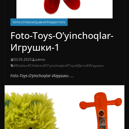
FOTO-O'YINCHOQLAR-ИГРУШКИ-TOYS
Foto-Toys-O’yinchoqlar-
Игрушки-1
03.05.2025
admin
#Bolalar
#Children
#O'yinchoqlar
#Toys
#Дети
#Игрушки
Foto-Toys-O’yinchoqlar-Игрушки ….